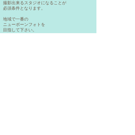
撮影出来るスタジオになることが
必須条件となります。
地域で一番の
ニューボーンフォトを
​目指して下さい。
ご希望に合わせて
ワークショップの
日程を決めます。
時間は10時集合
17時解散となります。
（休憩時間は、赤ちゃんの授乳時間に
合わせて取ります。）
お申し込み頂いた後、 日程を相談します。
画像処理に関しては、
ご自宅で学べる
ビデオ教材を無料で
プレゼントしております。
​受講者には
​ビデオの中で使用している