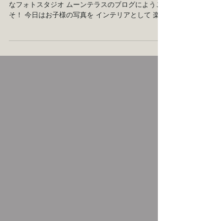
横浜にあるオーダーメイドの叶う ラグジュアリー
なフォトスタジオ ムーンテラスのブログにようこ
そ！ 今日はお子様の写真を インテリアとして 楽し
む方法をご紹介致します！