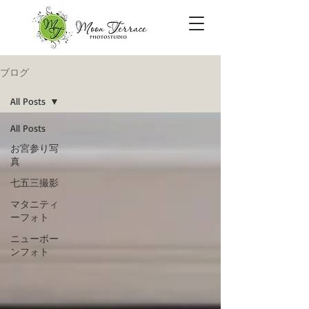
ブログ
All Posts
All Posts
お宮参り写
真
七五三撮影
マタニティ
ーフォト
ニューボー
ンフォト