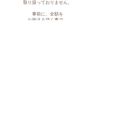
取り扱っておりません。
事前に、全額を
お振込み頂く事で、
撮影枠を確保致します。
​衣装を借りる事は出来ます
か？
ムーンテラスは、妊婦さんと
新生児の赤ちゃんを
対象にした