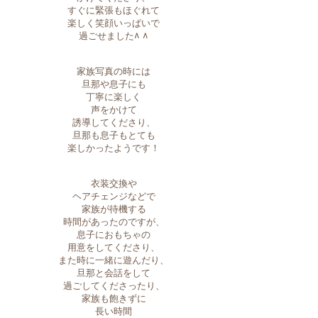
すぐに緊張もほぐれて
楽しく笑顔いっぱいで
過ごせました^ ^
家族写真の時には
旦那や息子にも
丁寧に楽しく
声をかけて
誘導してくださり、
旦那も息子もとても
楽しかったようです！
衣装交換や
ヘアチェンジなどで
家族が待機する
時間があったのですが、
息子におもちゃの
用意をしてくださり、
また時に一緒に遊んだり、
旦那と会話をして
過ごしてくださったり、
家族も飽きずに
長い時間