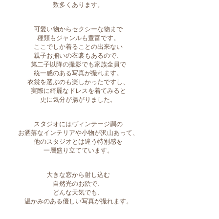
数多くあります。
可愛い物からセクシーな物まで
種類もジャンルも豊富です。
ここでしか着ることの出来ない
親子お揃いの衣裳もあるので、
第二子以降の撮影でも家族全員で
統一感のある写真が撮れます。
衣裳を選ぶのも楽しかったですし、
実際に綺麗なドレスを着てみると
更に気分が揚がりました。
スタジオにはヴィンテージ調の
お洒落なインテリアや小物が沢山あって、
他のスタジオとは違う特別感を
一層盛り立てています。
大きな窓から射し込む
自然光のお陰で、
どんな天気でも、
温かみのある優しい写真が撮れます。