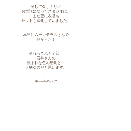
そして久しぶりに
お世話になったスタジオは、
また更に衣裳も
セットも進化していました。
本当にムーンテラスさんで
良かった！
それもこれも全部、
石井さんの
類まれな色彩感覚と、
人柄なのだと思います。
第一子の時に
出会えていたら、、、
唯一の後悔です。
一生の記念に
なる写真が撮れる、
皆にオススメしたい
スタジオです！！