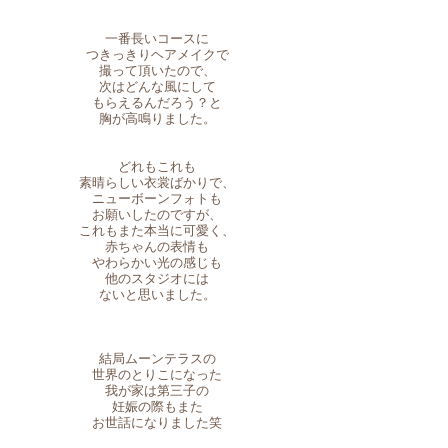
一番長いコースに
つきっきりヘアメイクで
撮って頂いたので、
次はどんな風にして
もらえるんだろう？と
胸が高鳴りました。
どれもこれも
素晴らしい衣裳ばかりで、
ニューボーンフォトも
お願いしたのですが、
これもまた本当に可愛く、
赤ちゃんの表情も
やわらかい光の感じも
他のスタジオには
ないと思いました。
結局ムーンテラスの
世界のとりこになった
我が家は第三子の
妊娠の際もまた
お世話になりました笑