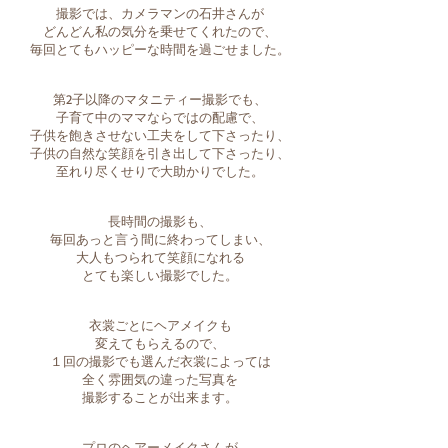
撮影では、カメラマンの石井さんが
どんどん私の気分を乗せてくれたので、
毎回とてもハッピーな時間を過ごせました。
第2子以降のマタニティー撮影でも、
子育て中のママならではの配慮で、
子供を飽きさせない工夫をして下さったり、
子供の自然な笑顔を引き出して下さったり、
至れり尽くせりで大助かりでした。
長時間の撮影も、
毎回あっと言う間に終わってしまい、
大人もつられて笑顔になれる
とても楽しい撮影でした。
衣裳ごとにヘアメイクも
変えてもらえるので、
１回の撮影でも選んだ衣裳によっては
全く雰囲気の違った写真を
撮影することが出来ます。
プロのヘアーメイクさんが