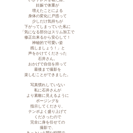
妊娠で体重が
増えたことによる
身体の変化に戸惑って
少しだけ気持ちが
下がってしまっていた私に
「気になる部分はスリム加工で
修正出来るから安心して！
神秘的で可愛い姿
残しましょう！」と
声をかけてくださった
石井さん。
おかげで自信を持って
最後まで撮影を
楽しむことができました。
写真慣れしていない
私に石井さんが
より素敵に見えるように
ポージングを
指示してくださり、
テンポよく盛り上げて
くださったので
完全に身を任せての
撮影で、
あっという間な時間で、