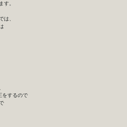
ます。
では、
は
、
正をするので
で