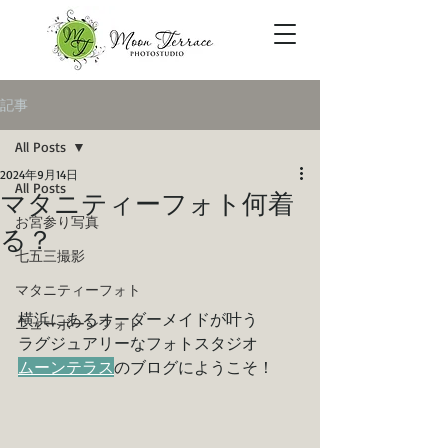
記事
All Posts
2024年9月14日
All Posts
マタニティーフォト何着
お宮参り写真
る？
七五三撮影
マタニティーフォト
横浜にあるオーダーメイドが叶う
ニューボーンフォト
ラグジュアリーなフォトスタジオ
ムーンテラス
のブログにようこそ！