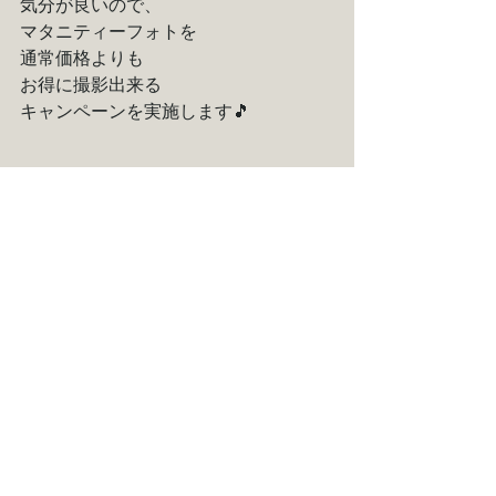
気分が良いので、
マタニティーフォトを
通常価格よりも
お得に撮影出来る
キャンペーンを実施します🎵
先着5名様対象で
マタニティーフォトを
お得に撮影出来る
キャンペーンを
スタートします！！！
詳細は
こちら
をご覧下さい！