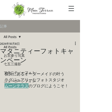
記事
All Posts
2024年10月8日
All Posts
マタニティーフォトキャ
お宮参り写真
ンペーン
七五三撮影
マタニティーフォト
横浜にあるオーダーメイドの叶う
ラグジュアリーなフォトスタジオ
ニューボーンフォト
ムーンテラス
のブログにようこそ！