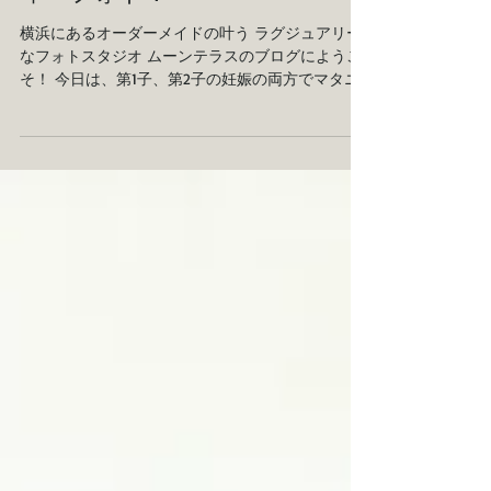
マタニティーフォト
第二子妊娠でもマタニテ
ィーフォト！
横浜にあるオーダーメイドの叶う ラグジュアリー
なフォトスタジオ ムーンテラスのブログにようこ
そ！ 今日は、第1子、第2子の妊娠の両方でマタニ
ティーフォトを撮影しに来て下さった方のお客様
の声をご紹介します！