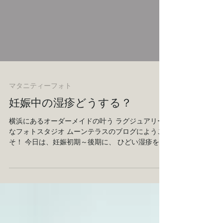
マタニティーフォト
妊娠中の湿疹どうする？
横浜にあるオーダーメイドの叶う ラグジュアリー
なフォトスタジオ ムーンテラスのブログにようこ
そ！ 今日は、妊娠初期～後期に、 ひどい湿疹を伴
う症状が出た際に マタニティーフォトを 撮るかど
うか迷っている方に ムーンテラスの 修正技術につ
いて ご紹介します。